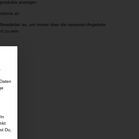
sprodukte anzeigen
istorie an
 Newsletter an, um immer über die neuesten Angebote
rt zu sein
.
 Daten
ge
 In
nkt.
st Du,