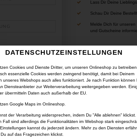
Lass Dir Deine Liebling
Schau Dir Deine Bestellh
Melde Dich für unseren
und Gutscheine informie
DATENSCHUTZEINSTELLUNGEN
tzen Cookies und Dienste Dritter, um unseren Onlineshop zu betreiben
sch essenzielle Cookies werden zwingend benötigt, damit bei Deinem
 unseres Webshops auch alles funktioniert. Je nach Funktion können
n Diensteanbieter zur Weiterverarbeitung weitergegeben werden. Eini
er übermitteln Daten auch außerhalb der EU.
utzen Google Maps im Onlineshop.
ine und Coupons per E-Mail
nst der Verarbeitung widersprechen, indem Du "Alle ablehnen" klickst.
 Fall sind allerdings die Funktionalitäten im Webshop stark eingeschrä
Einstellungen kannst du jederzeit ändern. Mehr zu den Diensten erfähr
Du auf das Fragezeichen klickst.