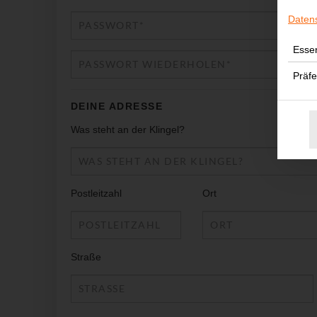
Daten
Essen
Präf
DEINE ADRESSE
Was steht an der Klingel?
Postleitzahl
Ort
Straße