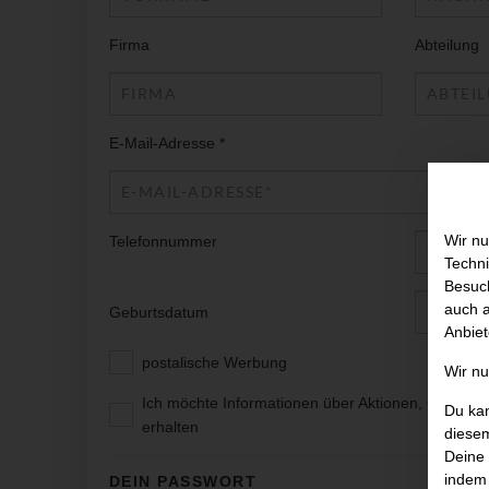
Firma
Abteilung
E-Mail-Adresse *
Wir nu
Telefonnummer
Techni
Besuch
auch a
Geburtsdatum
Anbiet
postalische Werbung
Wir n
Ich möchte Informationen über Aktionen, Gutsche
Du kan
erhalten
diesem
Deine 
indem 
DEIN PASSWORT